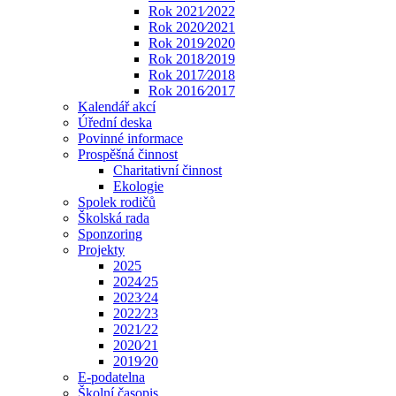
Rok 2021⁄2022
Rok 2020⁄2021
Rok 2019⁄2020
Rok 2018⁄2019
Rok 2017⁄2018
Rok 2016⁄2017
Kalendář akcí
Úřední deska
Povinné informace
Prospěšná činnost
Charitativní činnost
Ekologie
Spolek rodičů
Školská rada
Sponzoring
Projekty
2025
2024⁄25
2023⁄24
2022⁄23
2021⁄22
2020⁄21
2019⁄20
E-podatelna
Školní časopis