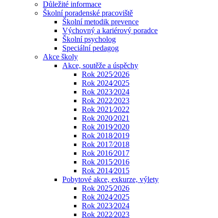
Důležité informace
Školní poradenské pracoviště
Školní metodik prevence
Výchovný a kariérový poradce
Školní psycholog
Speciální pedagog
Akce školy
Akce, soutěže a úspěchy
Rok 2025⁄2026
Rok 2024⁄2025
Rok 2023⁄2024
Rok 2022⁄2023
Rok 2021⁄2022
Rok 2020⁄2021
Rok 2019⁄2020
Rok 2018⁄2019
Rok 2017⁄2018
Rok 2016⁄2017
Rok 2015⁄2016
Rok 2014⁄2015
Pobytové akce, exkurze, výlety
Rok 2025⁄2026
Rok 2024⁄2025
Rok 2023⁄2024
Rok 2022⁄2023