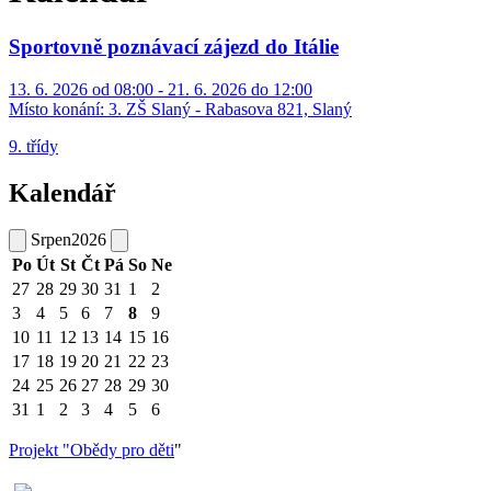
Sportovně poznávací zájezd do Itálie
13. 6. 2026 od 08:00 - 21. 6. 2026 do 12:00
Místo konání:
3. ZŠ Slaný - Rabasova 821, Slaný
9. třídy
Kalendář
Srpen
2026
Po
Út
St
Čt
Pá
So
Ne
27
28
29
30
31
1
2
3
4
5
6
7
8
9
10
11
12
13
14
15
16
17
18
19
20
21
22
23
24
25
26
27
28
29
30
31
1
2
3
4
5
6
Projekt "Obědy pro děti
"