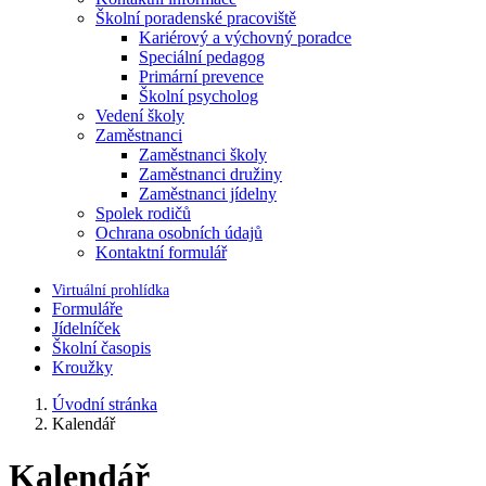
Školní poradenské pracoviště
Kariérový a výchovný poradce
Speciální pedagog
Primární prevence
Školní psycholog
Vedení školy
Zaměstnanci
Zaměstnanci školy
Zaměstnanci družiny
Zaměstnanci jídelny
Spolek rodičů
Ochrana osobních údajů
Kontaktní formulář
Virtuální prohlídka
Formuláře
Jídelníček
Školní časopis
Kroužky
Úvodní stránka
Kalendář
Kalendář