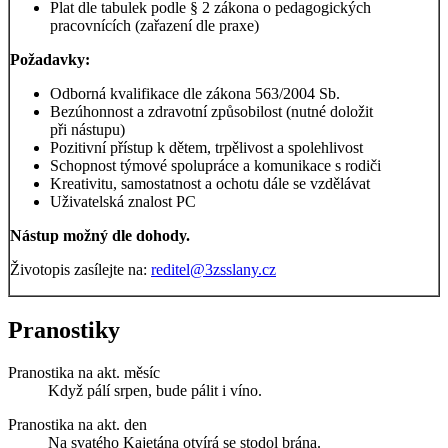
Plat dle tabulek podle § 2 zákona o pedagogických
pracovnících (zařazení dle praxe)
Požadavky:
Odborná kvalifikace dle zákona 563/2004 Sb.
Bezúhonnost a zdravotní způsobilost (nutné doložit
při nástupu)
Pozitivní přístup k dětem, trpělivost a spolehlivost
Schopnost týmové spolupráce a komunikace s rodiči
Kreativitu, samostatnost a ochotu dále se vzdělávat
Uživatelská znalost PC
Nástup možný dle dohody.
Životopis zasílejte na:
reditel@3zsslany.cz
Pranostiky
Pranostika na akt. měsíc
Když pálí srpen, bude pálit i víno.
Pranostika na akt. den
Na svatého Kajetána otvírá se stodol brána.