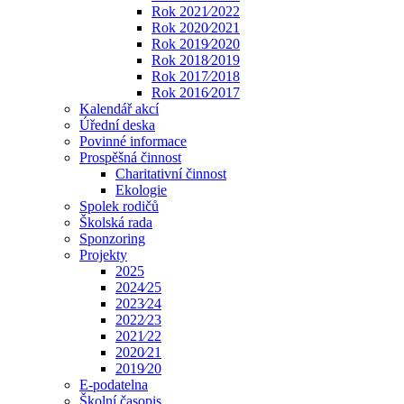
Rok 2021⁄2022
Rok 2020⁄2021
Rok 2019⁄2020
Rok 2018⁄2019
Rok 2017⁄2018
Rok 2016⁄2017
Kalendář akcí
Úřední deska
Povinné informace
Prospěšná činnost
Charitativní činnost
Ekologie
Spolek rodičů
Školská rada
Sponzoring
Projekty
2025
2024⁄25
2023⁄24
2022⁄23
2021⁄22
2020⁄21
2019⁄20
E-podatelna
Školní časopis