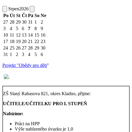
Srpen
2026
Po
Út
St
Čt
Pá
So
Ne
27
28
29
30
31
1
2
3
4
5
6
7
8
9
10
11
12
13
14
15
16
17
18
19
20
21
22
23
24
25
26
27
28
29
30
31
1
2
3
4
5
6
Projekt "Obědy pro děti
"
ZŠ Slaný Rabasova 821, okres Kladno, přijme:
UČITELE/UČITELKU PRO I. STUPEŇ
Nabízíme:
Práci na HPP
Výše nabízeného úvazku je 1,0