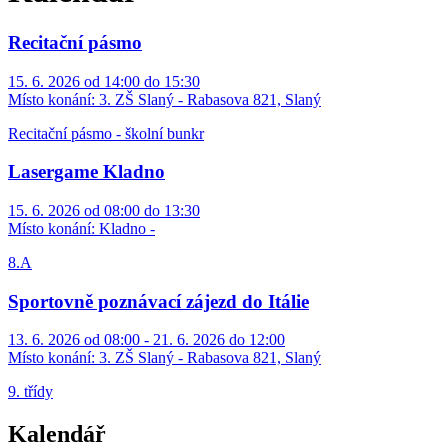
Recitační pásmo
15. 6. 2026 od 14:00 do 15:30
Místo konání:
3. ZŠ Slaný - Rabasova 821, Slaný
Recitační pásmo - školní bunkr
Lasergame Kladno
15. 6. 2026 od 08:00 do 13:30
Místo konání:
Kladno -
8.A
Sportovně poznávací zájezd do Itálie
13. 6. 2026 od 08:00 - 21. 6. 2026 do 12:00
Místo konání:
3. ZŠ Slaný - Rabasova 821, Slaný
9. třídy
Kalendář