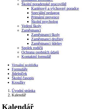
Školní poradenské pracoviště
Kariérový a výchovný poradce
Speciální pedagog
Primární prevence
Školní psycholog
Vedení školy
Zaměstnanci
Zaměstnanci školy
Zaměstnanci družiny
Zaměstnanci jídelny
Spolek rodičů
Ochrana osobních údajů
Kontaktní formulář
Virtuální prohlídka
Formuláře
Jídelníček
Školní časopis
Kroužky
Úvodní stránka
Kalendář
Kalendář