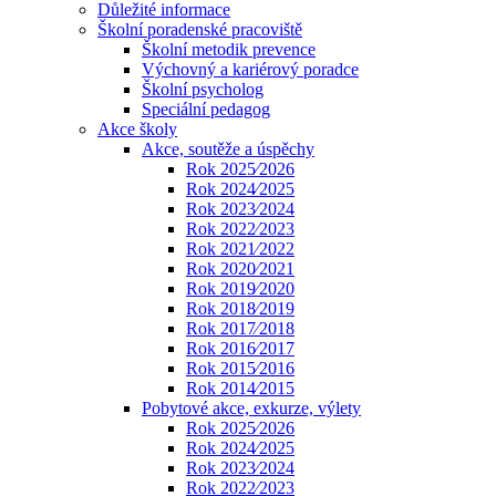
Důležité informace
Školní poradenské pracoviště
Školní metodik prevence
Výchovný a kariérový poradce
Školní psycholog
Speciální pedagog
Akce školy
Akce, soutěže a úspěchy
Rok 2025⁄2026
Rok 2024⁄2025
Rok 2023⁄2024
Rok 2022⁄2023
Rok 2021⁄2022
Rok 2020⁄2021
Rok 2019⁄2020
Rok 2018⁄2019
Rok 2017⁄2018
Rok 2016⁄2017
Rok 2015⁄2016
Rok 2014⁄2015
Pobytové akce, exkurze, výlety
Rok 2025⁄2026
Rok 2024⁄2025
Rok 2023⁄2024
Rok 2022⁄2023