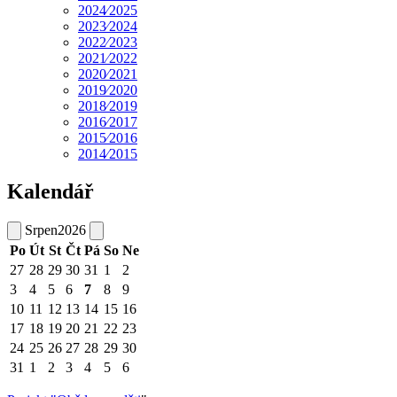
2024⁄2025
2023⁄2024
2022⁄2023
2021⁄2022
2020⁄2021
2019⁄2020
2018⁄2019
2016⁄2017
2015⁄2016
2014⁄2015
Kalendář
Srpen
2026
Po
Út
St
Čt
Pá
So
Ne
27
28
29
30
31
1
2
3
4
5
6
7
8
9
10
11
12
13
14
15
16
17
18
19
20
21
22
23
24
25
26
27
28
29
30
31
1
2
3
4
5
6