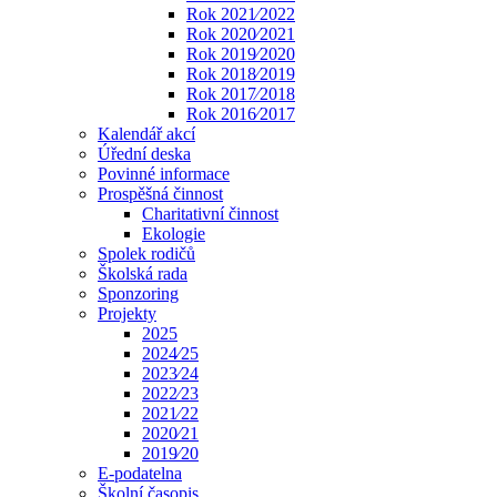
Rok 2021⁄2022
Rok 2020⁄2021
Rok 2019⁄2020
Rok 2018⁄2019
Rok 2017⁄2018
Rok 2016⁄2017
Kalendář akcí
Úřední deska
Povinné informace
Prospěšná činnost
Charitativní činnost
Ekologie
Spolek rodičů
Školská rada
Sponzoring
Projekty
2025
2024⁄25
2023⁄24
2022⁄23
2021⁄22
2020⁄21
2019⁄20
E-podatelna
Školní časopis