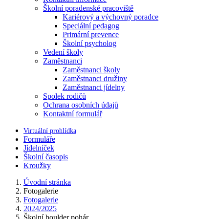
Školní poradenské pracoviště
Kariérový a výchovný poradce
Speciální pedagog
Primární prevence
Školní psycholog
Vedení školy
Zaměstnanci
Zaměstnanci školy
Zaměstnanci družiny
Zaměstnanci jídelny
Spolek rodičů
Ochrana osobních údajů
Kontaktní formulář
Virtuální prohlídka
Formuláře
Jídelníček
Školní časopis
Kroužky
Úvodní stránka
Fotogalerie
Fotogalerie
2024/2025
Školní boulder pohár