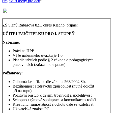
Projekt "Obědy pro děti
"
ZŠ Slaný Rabasova 821, okres Kladno, přijme:
UČITELE/UČITELKU PRO I. STUPEŇ
Nabízíme:
Práci na HPP
Výše nabízeného úvazku je 1,0
Plat dle tabulek podle § 2 zákona o pedagogických
pracovnících (zařazení dle praxe)
Požadavky:
Odborná kvalifikace dle zákona 563/2004 Sb.
Bezúhonnost a zdravotní způsobilost (nutné doložit
při nástupu)
Pozitivní přístup k dětem, trpělivost a spolehlivost
Schopnost týmové spolupráce a komunikace s rodiči
Kreativitu, samostatnost a ochotu dále se vzdělávat
Uživatelská znalost PC