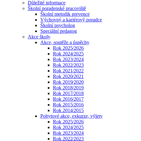
Důležité informace
Školní poradenské pracoviště
Školní metodik prevence
Výchovný a kariérový poradce
Školní psycholog
Speciální pedagog
Akce školy
Akce, soutěže a úspěchy
Rok 2025⁄2026
Rok 2024⁄2025
Rok 2023⁄2024
Rok 2022⁄2023
Rok 2021⁄2022
Rok 2020⁄2021
Rok 2019⁄2020
Rok 2018⁄2019
Rok 2017⁄2018
Rok 2016⁄2017
Rok 2015⁄2016
Rok 2014⁄2015
Pobytové akce, exkurze, výlety
Rok 2025⁄2026
Rok 2024⁄2025
Rok 2023⁄2024
Rok 2022⁄2023