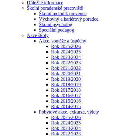
Důležité informace
Školní poradenské pracoviště
Školní metodik prevence
Výchovný a kariérový poradce
Školní psycholog
Speciální pedagog
Akce školy
Akce, soutěže a úspěchy
Rok 2025⁄2026
Rok 2024⁄2025
Rok 2023⁄2024
Rok 2022⁄2023
Rok 2021⁄2022
Rok 2020⁄2021
Rok 2019⁄2020
Rok 2018⁄2019
Rok 2017⁄2018
Rok 2016⁄2017
Rok 2015⁄2016
Rok 2014⁄2015
Pobytové akce, exkurze, výlety
Rok 2025⁄2026
Rok 2024⁄2025
Rok 2023⁄2024
Rok 2022⁄2023