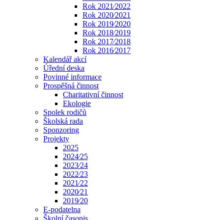
Rok 2021⁄2022
Rok 2020⁄2021
Rok 2019⁄2020
Rok 2018⁄2019
Rok 2017⁄2018
Rok 2016⁄2017
Kalendář akcí
Úřední deska
Povinné informace
Prospěšná činnost
Charitativní činnost
Ekologie
Spolek rodičů
Školská rada
Sponzoring
Projekty
2025
2024⁄25
2023⁄24
2022⁄23
2021⁄22
2020⁄21
2019⁄20
E-podatelna
Školní časopis