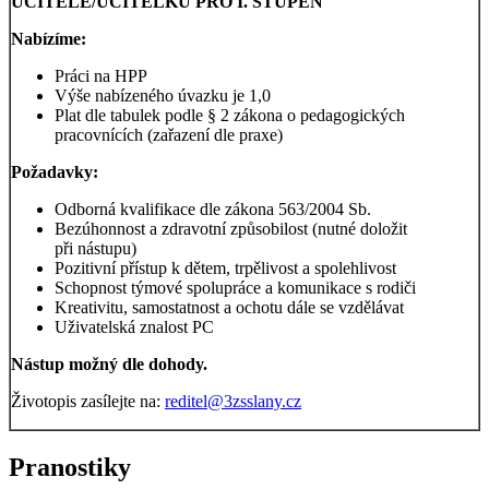
UČITELE/UČITELKU PRO I. STUPEŇ
Nabízíme:
Práci na HPP
Výše nabízeného úvazku je 1,0
Plat dle tabulek podle § 2 zákona o pedagogických
pracovnících (zařazení dle praxe)
Požadavky:
Odborná kvalifikace dle zákona 563/2004 Sb.
Bezúhonnost a zdravotní způsobilost (nutné doložit
při nástupu)
Pozitivní přístup k dětem, trpělivost a spolehlivost
Schopnost týmové spolupráce a komunikace s rodiči
Kreativitu, samostatnost a ochotu dále se vzdělávat
Uživatelská znalost PC
Nástup možný dle dohody.
Životopis zasílejte na:
reditel@3zsslany.cz
Pranostiky