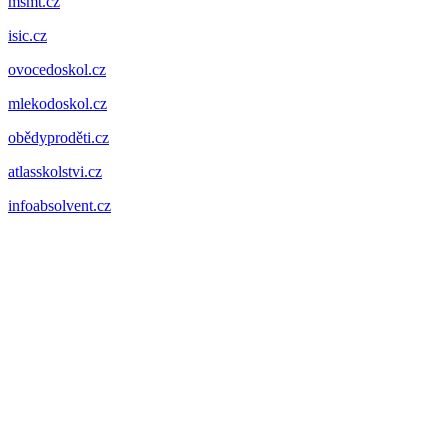
msmt.cz
isic.cz
ovocedoskol.cz
mlekodoskol.cz
obědyproděti.cz
atlasskolstvi.cz
infoabsolvent.cz