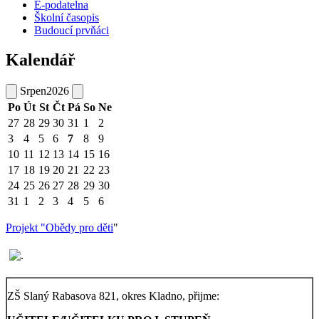
E-podatelna
Školní časopis
Budoucí prvňáci
Kalendář
Srpen
2026
Po
Út
St
Čt
Pá
So
Ne
27
28
29
30
31
1
2
3
4
5
6
7
8
9
10
11
12
13
14
15
16
17
18
19
20
21
22
23
24
25
26
27
28
29
30
31
1
2
3
4
5
6
Projekt "Obědy pro děti
"
ZŠ Slaný Rabasova 821, okres Kladno, přijme: