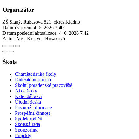
Organizátor
ZŠ Slaný, Rabasova 821, okres Kladno
Datum vložení:
4. 6. 2026 7:40
Datum poslední aktualizace:
4. 6. 2026 7:42
Autor:
Mgr. Kristýna Husáková
Škola
Charakteristika školy
Důležité informace
Školní poradenské pracoviště
Akce školy
Kalendář akcí
Úřední deska
Povinné informace
Prospěšná činnost
Spolek rodičů
Školská rada
Sponzoring
Projekty