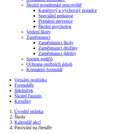
Školní poradenské pracoviště
Kariérový a výchovný poradce
Speciální pedagog
Primární prevence
Školní psycholog
Vedení školy
Zaměstnanci
Zaměstnanci školy
Zaměstnanci družiny
Zaměstnanci jídelny
Spolek rodičů
Ochrana osobních údajů
Kontaktní formulář
Virtuální prohlídka
Formuláře
Jídelníček
Školní časopis
Kroužky
Úvodní stránka
Škola
Kalendář akcí
Pasování na čtenáře