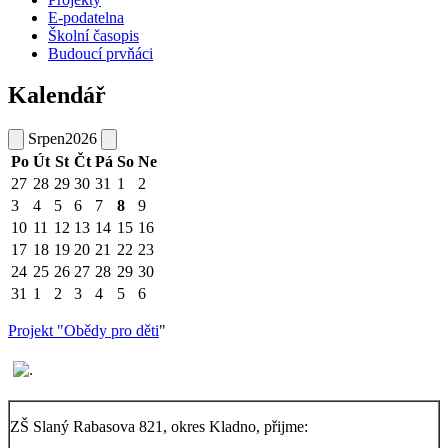
E-podatelna
Školní časopis
Budoucí prvňáci
Kalendář
Srpen
2026
Po
Út
St
Čt
Pá
So
Ne
27
28
29
30
31
1
2
3
4
5
6
7
8
9
10
11
12
13
14
15
16
17
18
19
20
21
22
23
24
25
26
27
28
29
30
31
1
2
3
4
5
6
Projekt "Obědy pro děti
"
ZŠ Slaný Rabasova 821, okres Kladno, přijme: