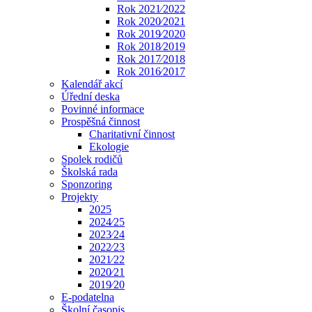
Rok 2021⁄2022
Rok 2020⁄2021
Rok 2019⁄2020
Rok 2018⁄2019
Rok 2017⁄2018
Rok 2016⁄2017
Kalendář akcí
Úřední deska
Povinné informace
Prospěšná činnost
Charitativní činnost
Ekologie
Spolek rodičů
Školská rada
Sponzoring
Projekty
2025
2024⁄25
2023⁄24
2022⁄23
2021⁄22
2020⁄21
2019⁄20
E-podatelna
Školní časopis