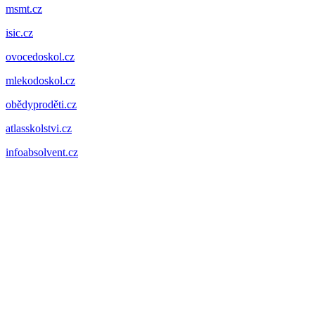
msmt.cz
isic.cz
ovocedoskol.cz
mlekodoskol.cz
obědyproděti.cz
atlasskolstvi.cz
infoabsolvent.cz