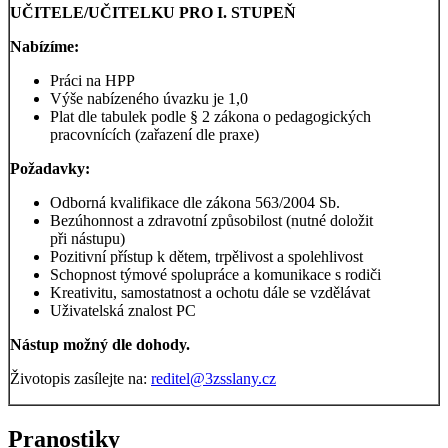
UČITELE/UČITELKU PRO I. STUPEŇ
Nabízíme:
Práci na HPP
Výše nabízeného úvazku je 1,0
Plat dle tabulek podle § 2 zákona o pedagogických
pracovnících (zařazení dle praxe)
Požadavky:
Odborná kvalifikace dle zákona 563/2004 Sb.
Bezúhonnost a zdravotní způsobilost (nutné doložit
při nástupu)
Pozitivní přístup k dětem, trpělivost a spolehlivost
Schopnost týmové spolupráce a komunikace s rodiči
Kreativitu, samostatnost a ochotu dále se vzdělávat
Uživatelská znalost PC
Nástup možný dle dohody.
Životopis zasílejte na:
reditel@3zsslany.cz
Pranostiky