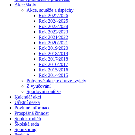
Akce školy
Akce, soutěže a úspěchy
Rok 2025⁄2026
Rok 2024⁄2025
Rok 2023⁄2024
Rok 2022⁄2023
Rok 2021⁄2022
Rok 2020⁄2021
Rok 2019⁄2020
Rok 2018⁄2019
Rok 2017⁄2018
Rok 2016⁄2017
Rok 2015⁄2016
Rok 2014⁄2015
Pobytové akce, exkurze, výlety
Z vyučování
Sportovní soutěže
Kalendář akcí
Úřední deska
Povinné informace
Prospěšná činnost
Spolek rodičů
Školská rada
Sponzoring
Projekty