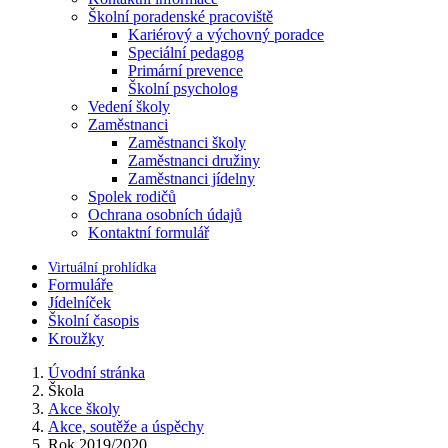
Školní poradenské pracoviště
Kariérový a výchovný poradce
Speciální pedagog
Primární prevence
Školní psycholog
Vedení školy
Zaměstnanci
Zaměstnanci školy
Zaměstnanci družiny
Zaměstnanci jídelny
Spolek rodičů
Ochrana osobních údajů
Kontaktní formulář
Virtuální prohlídka
Formuláře
Jídelníček
Školní časopis
Kroužky
Úvodní stránka
Škola
Akce školy
Akce, soutěže a úspěchy
Rok 2019/2020