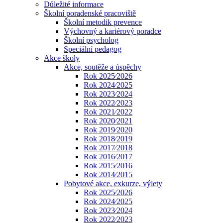
Důležité informace
Školní poradenské pracoviště
Školní metodik prevence
Výchovný a kariérový poradce
Školní psycholog
Speciální pedagog
Akce školy
Akce, soutěže a úspěchy
Rok 2025⁄2026
Rok 2024⁄2025
Rok 2023⁄2024
Rok 2022⁄2023
Rok 2021⁄2022
Rok 2020⁄2021
Rok 2019⁄2020
Rok 2018⁄2019
Rok 2017⁄2018
Rok 2016⁄2017
Rok 2015⁄2016
Rok 2014⁄2015
Pobytové akce, exkurze, výlety
Rok 2025⁄2026
Rok 2024⁄2025
Rok 2023⁄2024
Rok 2022⁄2023