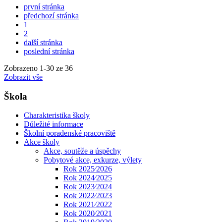
první stránka
předchozí stránka
1
2
další stránka
poslední stránka
Zobrazeno
1
-
30
ze 36
Zobrazit vše
Škola
Charakteristika školy
Důležité informace
Školní poradenské pracoviště
Akce školy
Akce, soutěže a úspěchy
Pobytové akce, exkurze, výlety
Rok 2025⁄2026
Rok 2024⁄2025
Rok 2023⁄2024
Rok 2022⁄2023
Rok 2021⁄2022
Rok 2020⁄2021