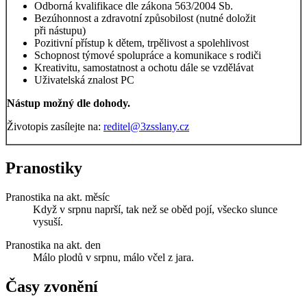
Odborná kvalifikace dle zákona 563/2004 Sb.
Bezúhonnost a zdravotní způsobilost (nutné doložit
při nástupu)
Pozitivní přístup k dětem, trpělivost a spolehlivost
Schopnost týmové spolupráce a komunikace s rodiči
Kreativitu, samostatnost a ochotu dále se vzdělávat
Uživatelská znalost PC
Nástup možný dle dohody.
Životopis zasílejte na:
reditel@3zsslany.cz
Pranostiky
Pranostika na akt. měsíc
Když v srpnu naprší, tak než se oběd pojí, všecko slunce
vysuší.
Pranostika na akt. den
Málo plodů v srpnu, málo včel z jara.
Časy zvonění