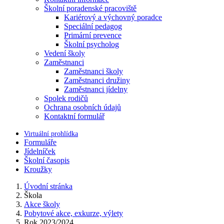
Školní poradenské pracoviště
Kariérový a výchovný poradce
Speciální pedagog
Primární prevence
Školní psycholog
Vedení školy
Zaměstnanci
Zaměstnanci školy
Zaměstnanci družiny
Zaměstnanci jídelny
Spolek rodičů
Ochrana osobních údajů
Kontaktní formulář
Virtuální prohlídka
Formuláře
Jídelníček
Školní časopis
Kroužky
Úvodní stránka
Škola
Akce školy
Pobytové akce, exkurze, výlety
Rok 2023/2024