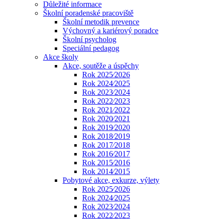
Důležité informace
Školní poradenské pracoviště
Školní metodik prevence
Výchovný a kariérový poradce
Školní psycholog
Speciální pedagog
Akce školy
Akce, soutěže a úspěchy
Rok 2025⁄2026
Rok 2024⁄2025
Rok 2023⁄2024
Rok 2022⁄2023
Rok 2021⁄2022
Rok 2020⁄2021
Rok 2019⁄2020
Rok 2018⁄2019
Rok 2017⁄2018
Rok 2016⁄2017
Rok 2015⁄2016
Rok 2014⁄2015
Pobytové akce, exkurze, výlety
Rok 2025⁄2026
Rok 2024⁄2025
Rok 2023⁄2024
Rok 2022⁄2023