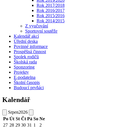
Rok 2019⁄2020
Rok 2017⁄2018
Rok 2016⁄2017
Rok 2015⁄2016
Rok 2014⁄2015
Z vyučování
Sportovní soutěže
Kalendář akcí
Úřední deska
Povinné informace
Prospěšná činnost
Spolek rodičů
Školská rada
Sponzoring
Projekty
E-podatelna
Školní časopis
Budoucí prvňáci
Kalendář
Srpen
2026
Po
Út
St
Čt
Pá
So
Ne
27
28
29
30
31
1
2