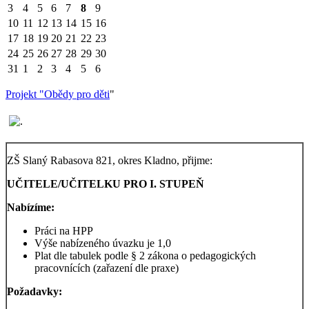
3
4
5
6
7
8
9
10
11
12
13
14
15
16
17
18
19
20
21
22
23
24
25
26
27
28
29
30
31
1
2
3
4
5
6
Projekt "Obědy pro děti
"
ZŠ Slaný Rabasova 821, okres Kladno, přijme:
UČITELE/UČITELKU PRO I. STUPEŇ
Nabízíme:
Práci na HPP
Výše nabízeného úvazku je 1,0
Plat dle tabulek podle § 2 zákona o pedagogických
pracovnících (zařazení dle praxe)
Požadavky: