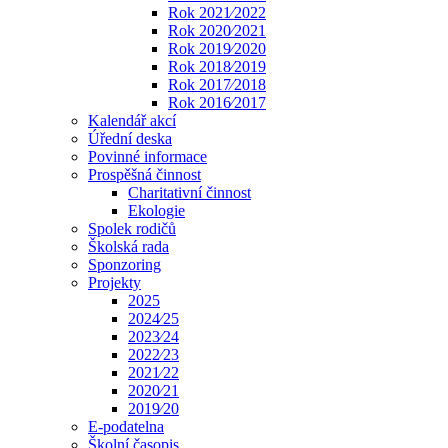
Rok 2021⁄2022
Rok 2020⁄2021
Rok 2019⁄2020
Rok 2018⁄2019
Rok 2017⁄2018
Rok 2016⁄2017
Kalendář akcí
Úřední deska
Povinné informace
Prospěšná činnost
Charitativní činnost
Ekologie
Spolek rodičů
Školská rada
Sponzoring
Projekty
2025
2024⁄25
2023⁄24
2022⁄23
2021⁄22
2020⁄21
2019⁄20
E-podatelna
Školní časopis