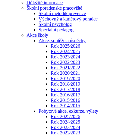
Důležité informace
Školní poradenské pracoviště
Školní metodik prevence
Výchovný a kariérový poradce
Školní psycholog
Speciální pedagog
Akce školy
Akce, soutěže a úspěchy
Rok 2025⁄2026
Rok 2024⁄2025
Rok 2023⁄2024
Rok 2022⁄2023
Rok 2021⁄2022
Rok 2020⁄2021
Rok 2019⁄2020
Rok 2018⁄2019
Rok 2017⁄2018
Rok 2016⁄2017
Rok 2015⁄2016
Rok 2014⁄2015
Pobytové akce, exkurze, výlety
Rok 2025⁄2026
Rok 2024⁄2025
Rok 2023⁄2024
Rok 2022⁄2023