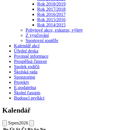
Rok 2018⁄2019
Rok 2017⁄2018
Rok 2016⁄2017
Rok 2015⁄2016
Rok 2014⁄2015
Pobytové akce, exkurze, výlety
Z vyučování
Sportovní soutěže
Kalendář akcí
Úřední deska
Povinné informace
Prospěšná činnost
Spolek rodičů
Školská rada
Sponzoring
Projekty
E-podatelna
Školní časopis
Budoucí prvňáci
Kalendář
Srpen
2026
Po
Út
St
Čt
Pá
So
Ne