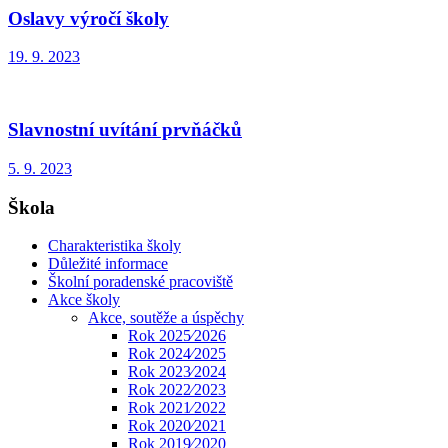
Oslavy výročí školy
19. 9. 2023
Slavnostní uvítání prvňáčků
5. 9. 2023
Škola
Charakteristika školy
Důležité informace
Školní poradenské pracoviště
Akce školy
Akce, soutěže a úspěchy
Rok 2025⁄2026
Rok 2024⁄2025
Rok 2023⁄2024
Rok 2022⁄2023
Rok 2021⁄2022
Rok 2020⁄2021
Rok 2019⁄2020