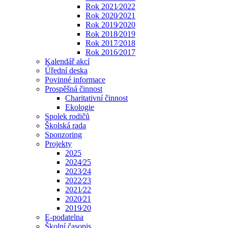
Rok 2021⁄2022
Rok 2020⁄2021
Rok 2019⁄2020
Rok 2018⁄2019
Rok 2017⁄2018
Rok 2016⁄2017
Kalendář akcí
Úřední deska
Povinné informace
Prospěšná činnost
Charitativní činnost
Ekologie
Spolek rodičů
Školská rada
Sponzoring
Projekty
2025
2024⁄25
2023⁄24
2022⁄23
2021⁄22
2020⁄21
2019⁄20
E-podatelna
Školní časopis