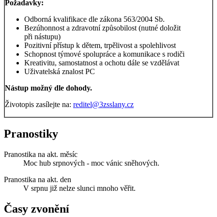
Požadavky:
Odborná kvalifikace dle zákona 563/2004 Sb.
Bezúhonnost a zdravotní způsobilost (nutné doložit
při nástupu)
Pozitivní přístup k dětem, trpělivost a spolehlivost
Schopnost týmové spolupráce a komunikace s rodiči
Kreativitu, samostatnost a ochotu dále se vzdělávat
Uživatelská znalost PC
Nástup možný dle dohody.
Životopis zasílejte na:
reditel@3zsslany.cz
Pranostiky
Pranostika na akt. měsíc
Moc hub srpnových - moc vánic sněhových.
Pranostika na akt. den
V srpnu již nelze slunci mnoho věřit.
Časy zvonění