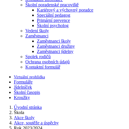
Školní poradenské pracoviště
Kariérový a výchovný poradce
Speciální pedagog
Primární prevence
Školní psycholog
Vedení školy
Zaměstnanci
Zaměstnanci školy
Zaměstnanci družiny
Zaměstnanci jídelny
Spolek rodičů
Ochrana osobních údajů
Kontaktní formulář
Virtuální prohlídka
Formuláře
Jídelníček
Školní časopis
Kroužky
Úvodní stránka
Škola
Akce školy
Akce, soutěže a úspěchy
Rok 2023/2024