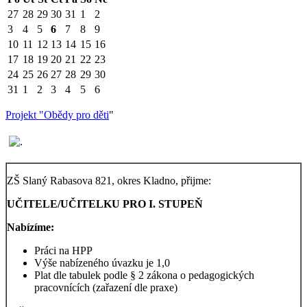
27
28
29
30
31
1
2
3
4
5
6
7
8
9
10
11
12
13
14
15
16
17
18
19
20
21
22
23
24
25
26
27
28
29
30
31
1
2
3
4
5
6
Projekt "Obědy pro děti
"
ZŠ Slaný Rabasova 821, okres Kladno, přijme:
UČITELE/UČITELKU PRO I. STUPEŇ
Nabízíme:
Práci na HPP
Výše nabízeného úvazku je 1,0
Plat dle tabulek podle § 2 zákona o pedagogických
pracovnících (zařazení dle praxe)