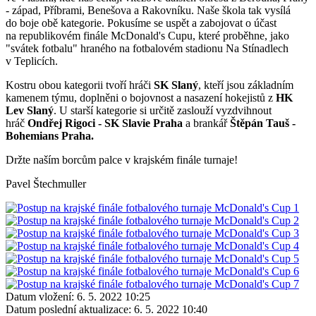
- západ, Příbrami, Benešova a Rakovníku. Naše škola tak vysílá
do boje obě kategorie. Pokusíme se uspět a zabojovat o účast
na republikovém finále McDonald's Cupu, které proběhne, jako
"svátek fotbalu" hraného na fotbalovém stadionu Na Stínadlech
v Teplicích.
Kostru obou kategorii tvoří hráči
SK Slaný
, kteří jsou základním
kamenem týmu, doplněni o bojovnost a nasazení hokejistů z
HK
Lev Slaný
. U starší kategorie si určitě zaslouží vyzdvihnout
hráč
Ondřej Rigoci - SK Slavie Praha
a brankář
Štěpán Tauš -
Bohemians Praha.
Držte naším borcům palce v krajském finále turnaje!
Pavel Štechmuller
Datum vložení:
6. 5. 2022 10:25
Datum poslední aktualizace:
6. 5. 2022 10:40