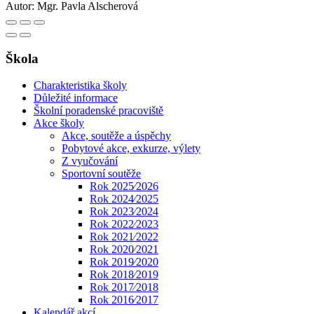
Autor:
Mgr. Pavla Alscherová
Škola
Charakteristika školy
Důležité informace
Školní poradenské pracoviště
Akce školy
Akce, soutěže a úspěchy
Pobytové akce, exkurze, výlety
Z vyučování
Sportovní soutěže
Rok 2025⁄2026
Rok 2024⁄2025
Rok 2023⁄2024
Rok 2022⁄2023
Rok 2021⁄2022
Rok 2020⁄2021
Rok 2019⁄2020
Rok 2018⁄2019
Rok 2017⁄2018
Rok 2016⁄2017
Kalendář akcí