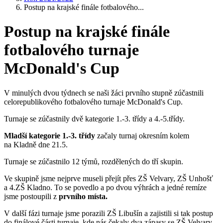
Postup na krajské finále fotbalového...
Postup na krajské finále
fotbalového turnaje
McDonald's Cup
V minulých dvou týdnech se naši žáci prvního stupně zúčastnili
celorepublikového fotbalového turnaje McDonald's Cup.
Turnaje se zúčastnily dvě kategorie 1.-3. třídy a 4.-5.třídy.
Mladší kategorie 1.-3. třídy
začaly turnaj okresním kolem
na Kladně dne 21.5.
Turnaje se zúčastnilo 12 týmů, rozdělených do tří skupin.
Ve skupině jsme nejprve museli přejít přes ZŠ Velvary, ZŠ Unhošť
a 4.ZŠ Kladno. To se povedlo a po dvou výhrách a jedné remíze
jsme postoupili z
prvního místa.
V další fázi turnaje jsme porazili ZŠ Libušín a zajistili si tak postup
do finálové části turnaje, kde nás čekaly dva zápasy se ZŠ Velvary