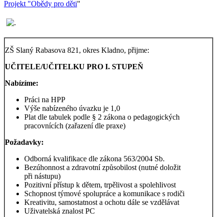
Projekt "Obědy pro děti
"
ZŠ Slaný Rabasova 821, okres Kladno, přijme:
UČITELE/UČITELKU PRO I. STUPEŇ
Nabízíme:
Práci na HPP
Výše nabízeného úvazku je 1,0
Plat dle tabulek podle § 2 zákona o pedagogických
pracovnících (zařazení dle praxe)
Požadavky:
Odborná kvalifikace dle zákona 563/2004 Sb.
Bezúhonnost a zdravotní způsobilost (nutné doložit
při nástupu)
Pozitivní přístup k dětem, trpělivost a spolehlivost
Schopnost týmové spolupráce a komunikace s rodiči
Kreativitu, samostatnost a ochotu dále se vzdělávat
Uživatelská znalost PC