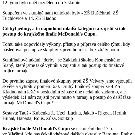
12 týmu bylo opět rozděleno do 3 skupin.
Soupeřem ve skupině nám tentokrát byly - ZŠ Buštěhrad, ZŠ
Tuchlovice a 14. ZŠ Kladno.
Cíl byl jediný, a to napodobit mladší kategorii a zajistit si tak
postup do krajského finále McDonald's Cupu.
Tomu také odpovídaly výkony, přístup a příprava celého týmu, kdy
následoval postup ze skupiny z prvního místa bez ztráty bodu.
Semifinálové utkání "derby" se Základní školou Komenského
Slaný, které jsme také vyhráli a zajistili si tak postup do finálové
trojice turnaje.
Do prvního zápasu finálové skupiny proti ZŠ Velvary jsme vstoupili
skvěle a vyhráli v poměru 6:0. Druhý finálový soupeř ze 4.ZŠ
Kladno nám ještě v posledním zápase dne nedal nic zadarmo, ale
výsledek 1:1 nám zajistil první místo v turnaji a postup do další fáze
turnaje McDonald's Cupu!!
Sestava: Tauš - Kubenka J., Uzel, Lacina, Jakab - Rigoci, Herink,
Hunal, Habada, Rous, Zůza, Soukup
Krajské finále
McDonald's Cupu
se uskuteční dne 17.5.
ve Vlašimi, kde nás čekají vítězové dalších okresů z Berouna, Prahy