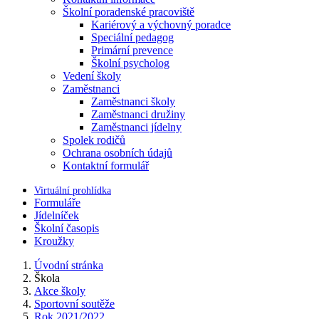
Školní poradenské pracoviště
Kariérový a výchovný poradce
Speciální pedagog
Primární prevence
Školní psycholog
Vedení školy
Zaměstnanci
Zaměstnanci školy
Zaměstnanci družiny
Zaměstnanci jídelny
Spolek rodičů
Ochrana osobních údajů
Kontaktní formulář
Virtuální prohlídka
Formuláře
Jídelníček
Školní časopis
Kroužky
Úvodní stránka
Škola
Akce školy
Sportovní soutěže
Rok 2021/2022