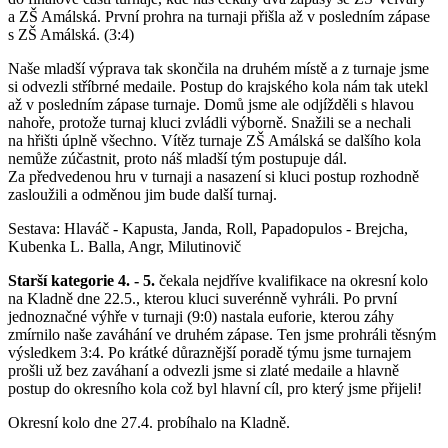
a ZŠ Amálská. První prohra na turnaji přišla až v posledním zápase
s ZŠ Amálská. (3:4)
Naše mladší výprava tak skončila na druhém místě a z turnaje jsme
si odvezli stříbrné medaile. Postup do krajského kola nám tak utekl
až v posledním zápase turnaje. Domů jsme ale odjížděli s hlavou
nahoře, protože turnaj kluci zvládli výborně. Snažili se a nechali
na hřišti úplně všechno. Vítěz turnaje ZŠ Amálská se dalšího kola
nemůže zúčastnit, proto náš mladší tým postupuje dál.
Za předvedenou hru v turnaji a nasazení si kluci postup rozhodně
zasloužili a odměnou jim bude další turnaj.
Sestava: Hlaváč - Kapusta, Janda, Roll, Papadopulos - Brejcha,
Kubenka L. Balla, Angr, Milutinovič
Starší kategorie 4. - 5.
čekala nejdříve kvalifikace na okresní kolo
na Kladně dne 22.5., kterou kluci suverénně vyhráli. Po první
jednoznačné výhře v turnaji (9:0) nastala euforie, kterou záhy
zmírnilo naše zaváhání ve druhém zápase. Ten jsme prohráli těsným
výsledkem 3:4. Po krátké důraznější poradě týmu jsme turnajem
prošli už bez zaváhaní a odvezli jsme si zlaté medaile a hlavně
postup do okresního kola což byl hlavní cíl, pro který jsme přijeli!
Okresní kolo dne 27.4. probíhalo na Kladně.