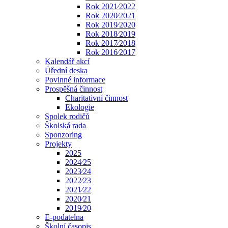
Rok 2021⁄2022
Rok 2020⁄2021
Rok 2019⁄2020
Rok 2018⁄2019
Rok 2017⁄2018
Rok 2016⁄2017
Kalendář akcí
Úřední deska
Povinné informace
Prospěšná činnost
Charitativní činnost
Ekologie
Spolek rodičů
Školská rada
Sponzoring
Projekty
2025
2024⁄25
2023⁄24
2022⁄23
2021⁄22
2020⁄21
2019⁄20
E-podatelna
Školní časopis