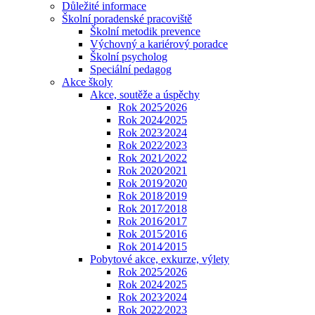
Důležité informace
Školní poradenské pracoviště
Školní metodik prevence
Výchovný a kariérový poradce
Školní psycholog
Speciální pedagog
Akce školy
Akce, soutěže a úspěchy
Rok 2025⁄2026
Rok 2024⁄2025
Rok 2023⁄2024
Rok 2022⁄2023
Rok 2021⁄2022
Rok 2020⁄2021
Rok 2019⁄2020
Rok 2018⁄2019
Rok 2017⁄2018
Rok 2016⁄2017
Rok 2015⁄2016
Rok 2014⁄2015
Pobytové akce, exkurze, výlety
Rok 2025⁄2026
Rok 2024⁄2025
Rok 2023⁄2024
Rok 2022⁄2023