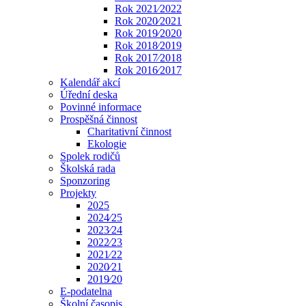
Rok 2021⁄2022
Rok 2020⁄2021
Rok 2019⁄2020
Rok 2018⁄2019
Rok 2017⁄2018
Rok 2016⁄2017
Kalendář akcí
Úřední deska
Povinné informace
Prospěšná činnost
Charitativní činnost
Ekologie
Spolek rodičů
Školská rada
Sponzoring
Projekty
2025
2024⁄25
2023⁄24
2022⁄23
2021⁄22
2020⁄21
2019⁄20
E-podatelna
Školní časopis