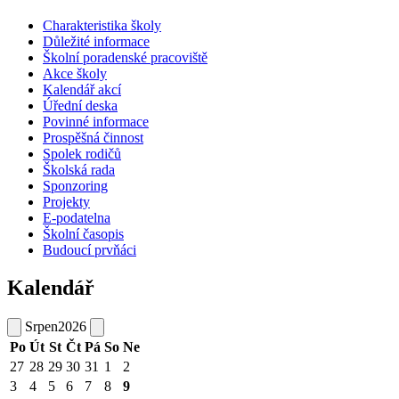
Charakteristika školy
Důležité informace
Školní poradenské pracoviště
Akce školy
Kalendář akcí
Úřední deska
Povinné informace
Prospěšná činnost
Spolek rodičů
Školská rada
Sponzoring
Projekty
E-podatelna
Školní časopis
Budoucí prvňáci
Kalendář
Srpen
2026
Po
Út
St
Čt
Pá
So
Ne
27
28
29
30
31
1
2
3
4
5
6
7
8
9