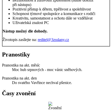
Bezúhonnost a zdravotní způsobilost (nutné doložit
při nástupu)
Pozitivní přístup k dětem, trpělivost a spolehlivost
Schopnost týmové spolupráce a komunikace s rodiči
Kreativitu, samostatnost a ochotu dále se vzdělávat
Uživatelská znalost PC
Nástup možný dle dohody.
Životopis zasílejte na:
reditel@3zsslany.cz
Pranostiky
Pranostika na akt. měsíc
Moc hub srpnových - moc vánic sněhových.
Pranostika na akt. den
Do svatého Vavřince nechval pšenice.
Časy zvonění