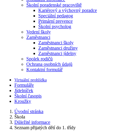
Školní poradenské pracoviště
Kariérový a výchovný poradce
Speciální pedagog
Primární prevence
Školní psycholog
Vedení školy
Zaměstnanci
Zaměstnanci školy
Zaměstnanci družiny
Zaměstnanci jídelny
Spolek rodičů
Ochrana osobních údajů
Kontaktní formulář
Virtuální prohlídka
Formuláře
Jídelníček
Školní časopis
Kroužky
Úvodní stránka
Škola
Důležité informace
Seznam přijatých dětí do 1. třídy