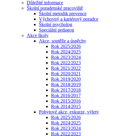
Důležité informace
Školní poradenské pracoviště
Školní metodik prevence
Výchovný a kariérový poradce
Školní psycholog
Speciální pedagog
Akce školy
Akce, soutěže a úspěchy
Rok 2025⁄2026
Rok 2024⁄2025
Rok 2023⁄2024
Rok 2022⁄2023
Rok 2021⁄2022
Rok 2020⁄2021
Rok 2019⁄2020
Rok 2018⁄2019
Rok 2017⁄2018
Rok 2016⁄2017
Rok 2015⁄2016
Rok 2014⁄2015
Pobytové akce, exkurze, výlety
Rok 2025⁄2026
Rok 2024⁄2025
Rok 2023⁄2024
Rok 2022⁄2023