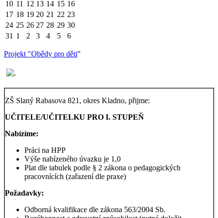
10
11
12
13
14
15
16
17
18
19
20
21
22
23
24
25
26
27
28
29
30
31
1
2
3
4
5
6
Projekt "Obědy pro děti
"
ZŠ Slaný Rabasova 821, okres Kladno, přijme:
UČITELE/UČITELKU PRO I. STUPEŇ
Nabízíme:
Práci na HPP
Výše nabízeného úvazku je 1,0
Plat dle tabulek podle § 2 zákona o pedagogických
pracovnících (zařazení dle praxe)
Požadavky:
Odborná kvalifikace dle zákona 563/2004 Sb.