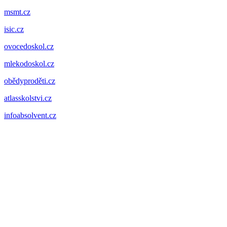
msmt.cz
isic.cz
ovocedoskol.cz
mlekodoskol.cz
obědyproděti.cz
atlasskolstvi.cz
infoabsolvent.cz