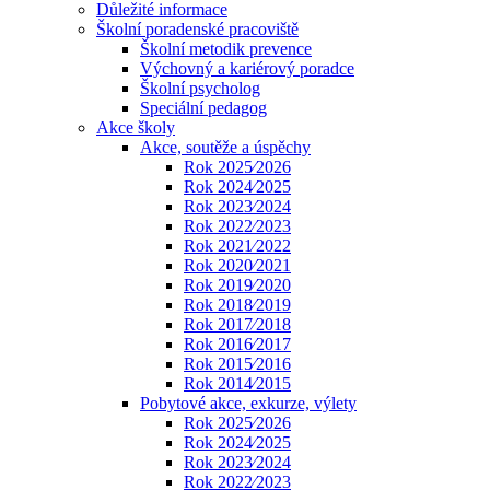
Důležité informace
Školní poradenské pracoviště
Školní metodik prevence
Výchovný a kariérový poradce
Školní psycholog
Speciální pedagog
Akce školy
Akce, soutěže a úspěchy
Rok 2025⁄2026
Rok 2024⁄2025
Rok 2023⁄2024
Rok 2022⁄2023
Rok 2021⁄2022
Rok 2020⁄2021
Rok 2019⁄2020
Rok 2018⁄2019
Rok 2017⁄2018
Rok 2016⁄2017
Rok 2015⁄2016
Rok 2014⁄2015
Pobytové akce, exkurze, výlety
Rok 2025⁄2026
Rok 2024⁄2025
Rok 2023⁄2024
Rok 2022⁄2023