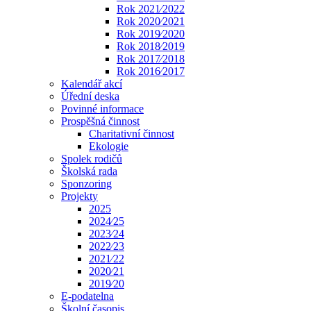
Rok 2021⁄2022
Rok 2020⁄2021
Rok 2019⁄2020
Rok 2018⁄2019
Rok 2017⁄2018
Rok 2016⁄2017
Kalendář akcí
Úřední deska
Povinné informace
Prospěšná činnost
Charitativní činnost
Ekologie
Spolek rodičů
Školská rada
Sponzoring
Projekty
2025
2024⁄25
2023⁄24
2022⁄23
2021⁄22
2020⁄21
2019⁄20
E-podatelna
Školní časopis