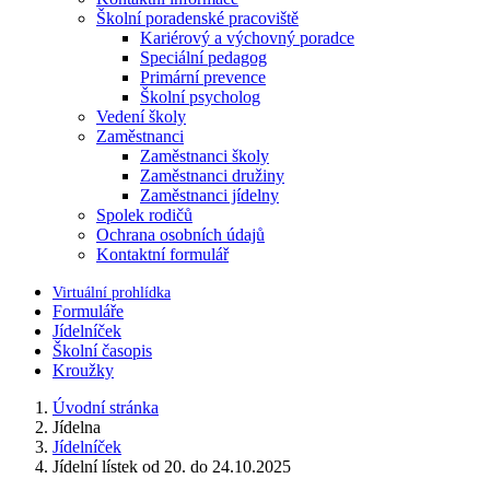
Školní poradenské pracoviště
Kariérový a výchovný poradce
Speciální pedagog
Primární prevence
Školní psycholog
Vedení školy
Zaměstnanci
Zaměstnanci školy
Zaměstnanci družiny
Zaměstnanci jídelny
Spolek rodičů
Ochrana osobních údajů
Kontaktní formulář
Virtuální prohlídka
Formuláře
Jídelníček
Školní časopis
Kroužky
Úvodní stránka
Jídelna
Jídelníček
Jídelní lístek od 20. do 24.10.2025