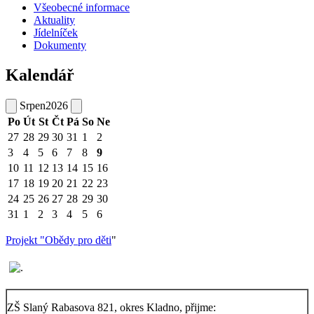
Všeobecné informace
Aktuality
Jídelníček
Dokumenty
Kalendář
Srpen
2026
Po
Út
St
Čt
Pá
So
Ne
27
28
29
30
31
1
2
3
4
5
6
7
8
9
10
11
12
13
14
15
16
17
18
19
20
21
22
23
24
25
26
27
28
29
30
31
1
2
3
4
5
6
Projekt "Obědy pro děti
"
ZŠ Slaný Rabasova 821, okres Kladno, přijme: