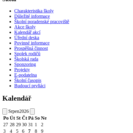
Charakteristika školy
Důležité informace
Školní poradenské pracoviště
Akce školy
Kalendář akcí
Úřední deska
Povinné informace
Prospěšná činnost
Spolek rodičů
Školská rada
Sponzoring
Projekty
E-podatelna
Školní časopis
Budoucí prvňáci
Kalendář
Srpen
2026
Po
Út
St
Čt
Pá
So
Ne
27
28
29
30
31
1
2
3
4
5
6
7
8
9