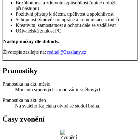
Bezúhonnost a zdravotní způsobilost (nutné doložit
při nástupu)
Pozitivní přístup k dětem, trpělivost a spolehlivost
Schopnost týmové spolupráce a komunikace s rodiči
Kreativitu, samostatnost a ochotu dále se vzdělávat
Uživatelská znalost PC
Nástup možný dle dohody.
Životopis zasílejte na:
reditel@3zsslany.cz
Pranostiky
Pranostika na akt. měsíc
Moc hub srpnových - moc vánic sněhových.
Pranostika na akt. den
Na svatého Kajetána otvírá se stodol brána.
Časy zvonění