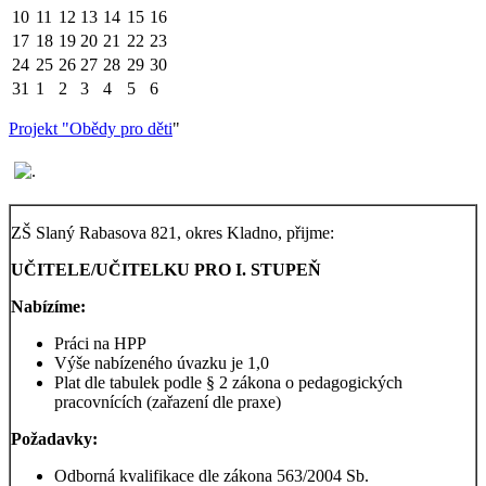
10
11
12
13
14
15
16
17
18
19
20
21
22
23
24
25
26
27
28
29
30
31
1
2
3
4
5
6
Projekt "Obědy pro děti
"
ZŠ Slaný Rabasova 821, okres Kladno, přijme:
UČITELE/UČITELKU PRO I. STUPEŇ
Nabízíme:
Práci na HPP
Výše nabízeného úvazku je 1,0
Plat dle tabulek podle § 2 zákona o pedagogických
pracovnících (zařazení dle praxe)
Požadavky:
Odborná kvalifikace dle zákona 563/2004 Sb.