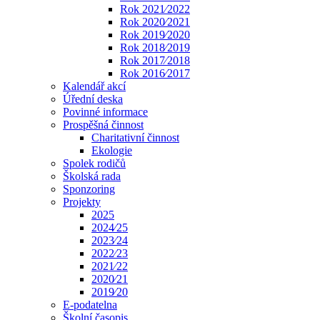
Rok 2021⁄2022
Rok 2020⁄2021
Rok 2019⁄2020
Rok 2018⁄2019
Rok 2017⁄2018
Rok 2016⁄2017
Kalendář akcí
Úřední deska
Povinné informace
Prospěšná činnost
Charitativní činnost
Ekologie
Spolek rodičů
Školská rada
Sponzoring
Projekty
2025
2024⁄25
2023⁄24
2022⁄23
2021⁄22
2020⁄21
2019⁄20
E-podatelna
Školní časopis