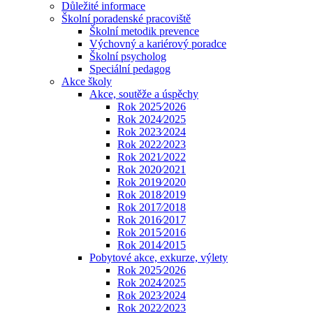
Důležité informace
Školní poradenské pracoviště
Školní metodik prevence
Výchovný a kariérový poradce
Školní psycholog
Speciální pedagog
Akce školy
Akce, soutěže a úspěchy
Rok 2025⁄2026
Rok 2024⁄2025
Rok 2023⁄2024
Rok 2022⁄2023
Rok 2021⁄2022
Rok 2020⁄2021
Rok 2019⁄2020
Rok 2018⁄2019
Rok 2017⁄2018
Rok 2016⁄2017
Rok 2015⁄2016
Rok 2014⁄2015
Pobytové akce, exkurze, výlety
Rok 2025⁄2026
Rok 2024⁄2025
Rok 2023⁄2024
Rok 2022⁄2023