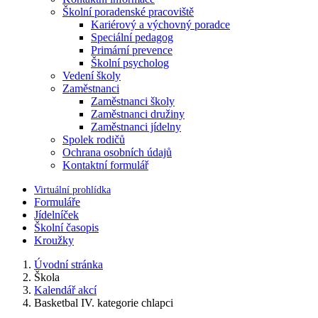
Školní poradenské pracoviště
Kariérový a výchovný poradce
Speciální pedagog
Primární prevence
Školní psycholog
Vedení školy
Zaměstnanci
Zaměstnanci školy
Zaměstnanci družiny
Zaměstnanci jídelny
Spolek rodičů
Ochrana osobních údajů
Kontaktní formulář
Virtuální prohlídka
Formuláře
Jídelníček
Školní časopis
Kroužky
Úvodní stránka
Škola
Kalendář akcí
Basketbal IV. kategorie chlapci